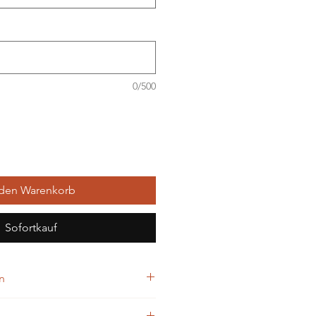
0/500
 den Warenkorb
Sofortkauf
n
ersonalisierten