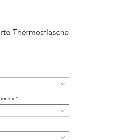
erte Thermosflasche
becher
*