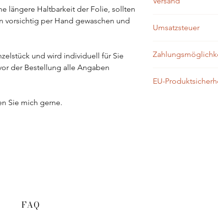
Versand
Produkten leider nic
 längere Haltbarkeit der Folie, sollten
Innerhalb von
ein bi
n vorsichtig per Hand gewaschen und
Umsatzsteuer
Zahlungseingang wird
Versanddauer beträg
USt. wird nicht ausg
Zahlungsmöglichk
zelstück und wird individuell für Sie
des UstG ist.
 vor der Bestellung alle Angaben
- Kredit- Debitkarten
EU-Produktsicherh
- Apple Pay
- Google Pay
Gesetzliche Hinweis
en Sie mich gerne.
- Sofortüberweisung
EU-Produktsicherhei
- PayPal
Hersteller und verant
von Verpflichtungen 
Manufaktur by Sarah
Sarah Glaubitt
Holstenstr. 15
25557 Hanerau-Hade
info@manufakturbysa
FAQ
Sicherheitshinweis: