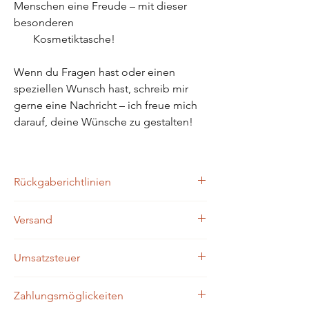
Menschen eine Freude – mit dieser
besonderen
Kosmetiktasche!
Wenn du Fragen hast oder einen
speziellen Wunsch hast, schreib mir
gerne eine Nachricht – ich freue mich
darauf, deine Wünsche zu gestalten!
Rückgaberichtlinien
Rückgaben sind bei personalisierten
Versand
Produkten leider nicht möglich.
Innerhalb von
ein bis drei Werktagen
nach
Umsatzsteuer
Zahlungseingang wird Ihre Bestellung
versendet. Die Versanddauer beträgt im
USt. wird nicht ausgewiesen, da der
Durschschnitt
2-4 Werktage
.
Zahlungsmöglickeiten
Verkäufer im Sinne des UstG ist.