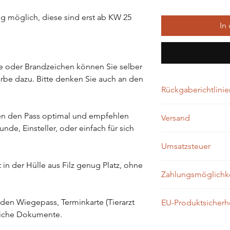
lung möglich, diese sind erst ab KW 25
In
be oder Brandzeichen können Sie selber
rbe dazu. Bitte denken Sie auch an den
Rückgaberichtlinie
Rückgaben sind bei p
en den Pass optimal und empfehlen
Versand
Produkten leider nic
nde, Einsteller, oder einfach für sich
Innerhalb von
ein bi
Umsatzsteuer
Zahlungseingang wird
Versanddauer beträg
in der Hülle aus Filz genug Platz, ohne
USt. wird nicht ausg
Zahlungsmöglichk
des UstG ist.
. den Wiegepass, Terminkarte (Tierarzt
EU-Produktsicherh
- Kredit- Debitkarten
liche Dokumente.
- Apple Pay
Gesetzliche Hinweis
- Google Pay