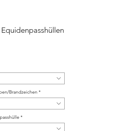
e Equidenpasshüllen
aben/Brandzeichen
*
passhülle
*