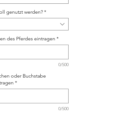
soll genutzt werden?
*
en des Pferdes eintragen
*
0/500
ichen oder Buchstabe
tragen
*
0/500